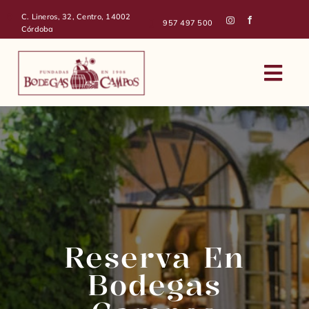
Skip
C. Lineros, 32, Centro, 14002
to
957 497 500
Córdoba
content
Togg
Navi
Bodegas Campos
Celebra
Reserva Restaurante
Reserva En
Tienda
Bodegas
Pide presupuesto